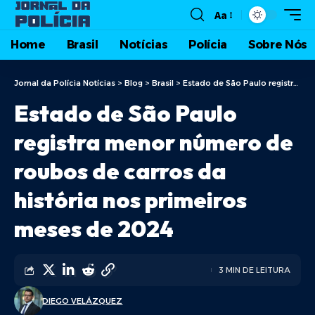
Aa
Home
Brasil
Notícias
Polícia
Sobre Nós
Jornal da Polícia Notícias
>
Blog
>
Brasil
>
Estado de São Paulo registra menor número de roubos de carros da história nos primeiros meses de 2024
Estado de São Paulo
registra menor número de
roubos de carros da
história nos primeiros
meses de 2024
3 MIN DE LEITURA
DIEGO VELÁZQUEZ