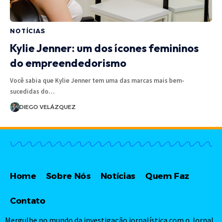
NOTÍCIAS
Kylie Jenner: um dos ícones femininos
do empreendedorismo
Você sabia que Kylie Jenner tem uma das marcas mais bem-
sucedidas do…
DIEGO VELÁZQUEZ
Home
Sobre Nós
Notícias
Quem Faz
Contato
Mergulhe no mundo da investigação jornalística com o Jornal