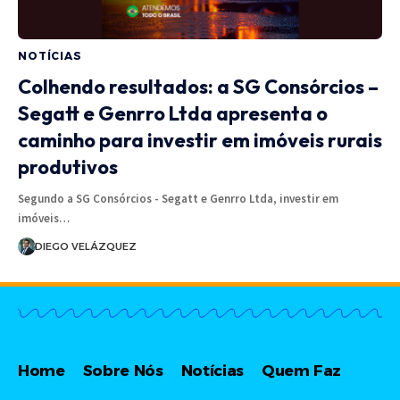
NOTÍCIAS
Colhendo resultados: a SG Consórcios –
Segatt e Genrro Ltda apresenta o
caminho para investir em imóveis rurais
produtivos
Segundo a SG Consórcios - Segatt e Genrro Ltda, investir em
imóveis…
DIEGO VELÁZQUEZ
Home
Sobre Nós
Notícias
Quem Faz