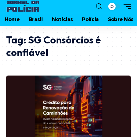
Home
Brasil
Notícias
Polícia
Sobre Nós
Tag:
SG Consórcios é
confiável