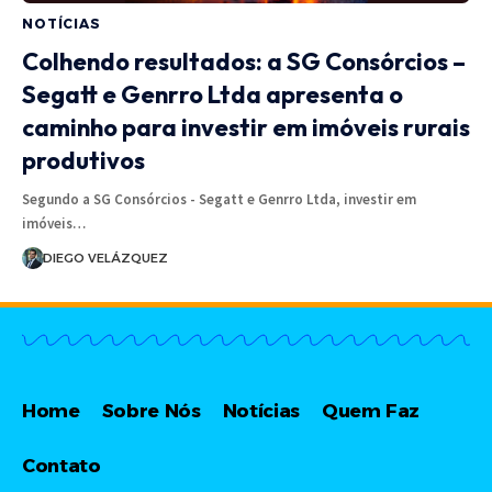
NOTÍCIAS
Colhendo resultados: a SG Consórcios –
Segatt e Genrro Ltda apresenta o
caminho para investir em imóveis rurais
produtivos
Segundo a SG Consórcios - Segatt e Genrro Ltda, investir em
imóveis…
DIEGO VELÁZQUEZ
Home
Sobre Nós
Notícias
Quem Faz
Contato