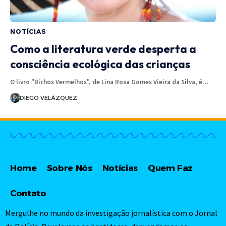
NOTÍCIAS
Como a literatura verde desperta a
consciência ecológica das crianças
O livro "Bichos Vermelhos", de Lina Rosa Gomes Vieira da Silva, é…
DIEGO VELÁZQUEZ
Home
Sobre Nós
Notícias
Quem Faz
Contato
Mergulhe no mundo da investigação jornalística com o Jornal