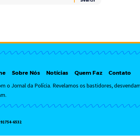
me
Sobre Nós
Notícias
Quem Faz
Contato
om o Jornal da Polícia. Revelamos os bastidores, desvendam
am.
)91754-6532