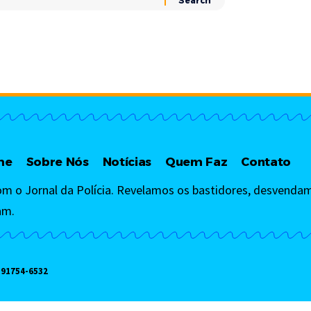
me
Sobre Nós
Notícias
Quem Faz
Contato
om o Jornal da Polícia. Revelamos os bastidores, desvendam
am.
)91754-6532