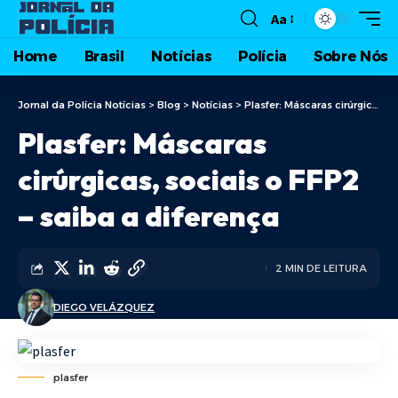
Aa
Home
Brasil
Notícias
Polícia
Sobre Nós
Jornal da Polícia Notícias
>
Blog
>
Notícias
>
Plasfer: Máscaras cirúrgicas, sociais o FFP2 – saiba a diferença
Plasfer: Máscaras
cirúrgicas, sociais o FFP2
– saiba a diferença
2 MIN DE LEITURA
DIEGO VELÁZQUEZ
plasfer