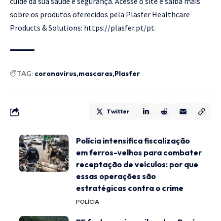
cuide da sua saúde e segurança. Acesse o site e saiba mais
sobre os produtos oferecidos pela Plasfer Healthcare
Products & Solutions:
https://plasfer.pt/pt
.
TAG:
coronavirus
mascaras
Plasfer
Twitter
Polícia intensifica fiscalização
em ferros-velhos para combater
receptação de veículos: por que
essas operações são
estratégicas contra o crime
POLÍCIA