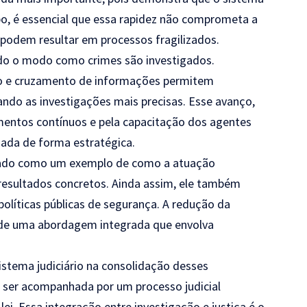
o, é essencial que essa rapidez não comprometa a
s podem resultar em processos fragilizados.
o o modo como crimes são investigados.
o e cruzamento de informações permitem
ando as investigações mais precisas. Esse avanço,
mentos contínuos e pela capacitação dos agentes
izada de forma estratégica.
etado como um exemplo de como a atuação
resultados concretos. Ainda assim, ele também
políticas públicas de segurança. A redução da
 de uma abordagem integrada que envolva
istema judiciário na consolidação desses
a ser acompanhada por um processo judicial
ei. Essa integração entre investigação e justiça é o