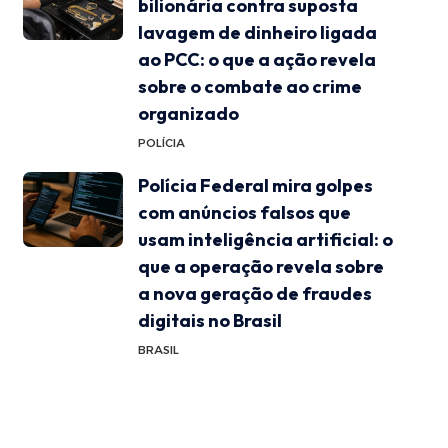
bilionária contra suposta
lavagem de dinheiro ligada
ao PCC: o que a ação revela
sobre o combate ao crime
organizado
POLÍCIA
Polícia Federal mira golpes
com anúncios falsos que
usam inteligência artificial: o
que a operação revela sobre
a nova geração de fraudes
digitais no Brasil
BRASIL