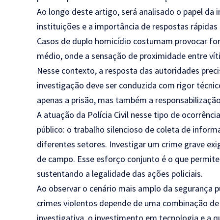
Ao longo deste artigo, será analisado o papel da i
instituições e a importância de respostas rápidas 
Casos de duplo homicídio costumam provocar for
médio, onde a sensação de proximidade entre ví
Nesse contexto, a resposta das autoridades precis
investigação deve ser conduzida com rigor técni
apenas a prisão, mas também a responsabilização 
A atuação da Polícia Civil nesse tipo de ocorrênci
público: o trabalho silencioso de coleta de inform
diferentes setores. Investigar um crime grave exige
de campo. Esse esforço conjunto é o que permite
sustentando a legalidade das ações policiais.
Ao observar o cenário mais amplo da segurança púb
crimes violentos depende de uma combinação de 
investigativa, o investimento em tecnologia e a qu