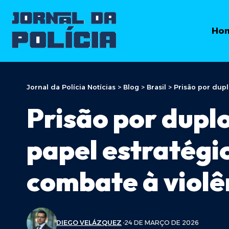
Ho
Jornal da Polícia Notícias
>
Blog
>
Brasil
>
Prisão por dupl
Prisão por dupl
papel estratégic
combate à violê
DIEGO VELÁZQUEZ
24 DE MARÇO DE 2026