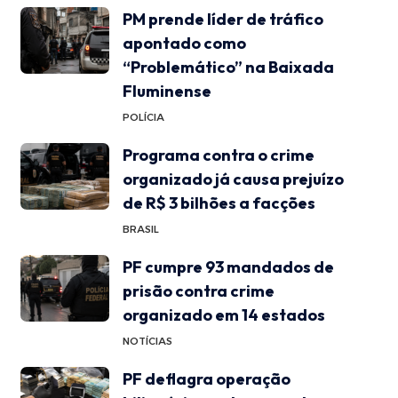
PM prende líder de tráfico
apontado como
“Problemático” na Baixada
Fluminense
POLÍCIA
Programa contra o crime
organizado já causa prejuízo
de R$ 3 bilhões a facções
BRASIL
PF cumpre 93 mandados de
prisão contra crime
organizado em 14 estados
NOTÍCIAS
PF deflagra operação